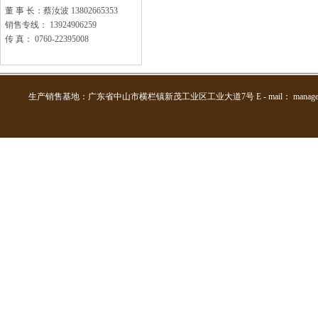
董 事 长：蔡汝波 13802665353
销售专线： 13924906259
传 真： 0760-22395008
生产销售基地：广东省中山市横栏镇新茂工业区工业大道7号 E - mail： manager@weipail