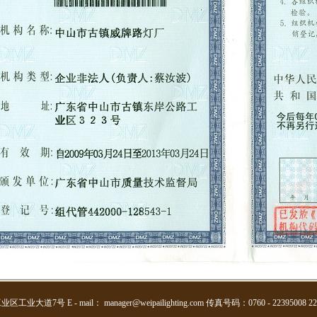
 - mail： manager@weipailighting.com 传真号码：0760 - 22395008 22