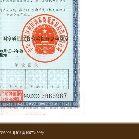
395006
粤ICP备19073456号